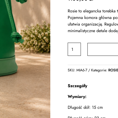
Rosie to elegancka torebka 
Pojemna komora główna pomi
ułatwia organizację. Regulo
minimalistyczne detale doda
ilość
Torebka
skórzana
Jo.Maxx
SKU:
MIA6-7
Kategorie:
ROSI
ROSIE
-
Szczegóły
FRESH
MINT
Wymiary:
Długość dół: 15 cm