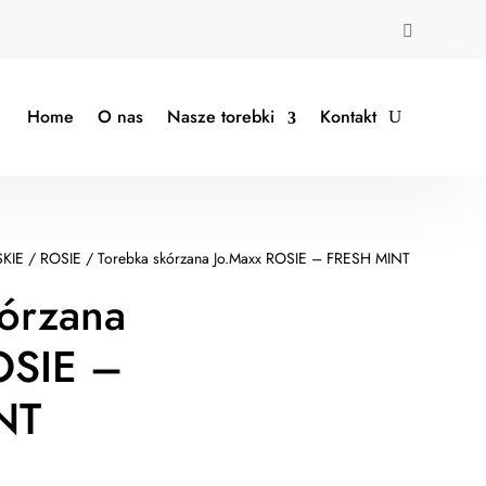

Home
O nas
Nasze torebki
Kontakt
KIE
/
ROSIE
/ Torebka skórzana Jo.Maxx ROSIE – FRESH MINT
kórzana
OSIE –
NT