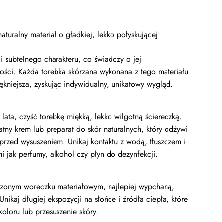
naturalny materiał o gładkiej, lekko połyskującej
i subtelnego charakteru, co świadczy o jej
akości. Każda torebka skórzana wykonana z tego materiału
iękniejsza, zyskując indywidualny, unikatowy wygląd.
lata, czyść torebkę miękką, lekko wilgotną ściereczką.
katny krem lub preparat do skór naturalnych, który odżywi
przed wysuszeniem. Unikaj kontaktu z wodą, tłuszczem i
i jak perfumy, alkohol czy płyn do dezynfekcji.
czonym woreczku materiałowym, najlepiej wypchaną,
Unikaj długiej ekspozycji na słońce i źródła ciepła, które
loru lub przesuszenie skóry.